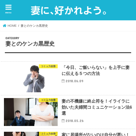
menu
HOME
妻とのケンカ黒歴史
妻とのケンカ黒歴史
コミュ力改善
「今日、ご飯いらない」を上手に妻
に伝える５つの方法
2018.06.09
コミュ力改善
妻の不機嫌に終止符を！イライラに
効いた夫婦間コミュニケーション法6
選
2018.05.26
コミュ力改善
家に居場所がないのは自分が悪い！