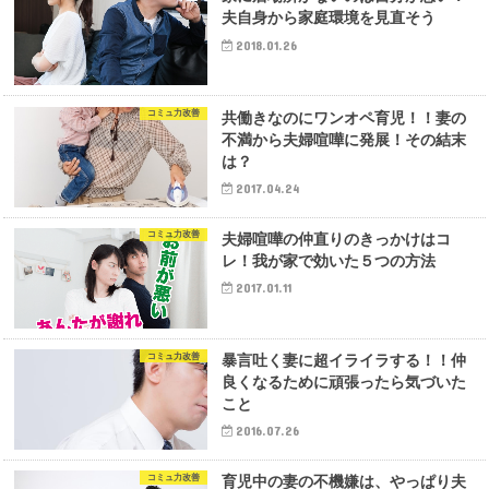
夫自身から家庭環境を見直そう
2018.01.26
コミュ力改善
共働きなのにワンオペ育児！！妻の
不満から夫婦喧嘩に発展！その結末
は？
2017.04.24
コミュ力改善
夫婦喧嘩の仲直りのきっかけはコ
レ！我が家で効いた５つの方法
2017.01.11
コミュ力改善
暴言吐く妻に超イライラする！！仲
良くなるために頑張ったら気づいた
こと
2016.07.26
コミュ力改善
育児中の妻の不機嫌は、やっぱり夫