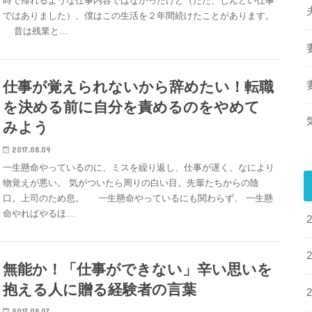
時で帰れるような仕事内容ではなかったけど（ただ、しんどい仕事
ではありました）、僕はこの生活を２年間続けたことがあります。
昔は残業と…
仕事が覚えられないから辞めたい！転職
を決める前に自分を責めるのをやめて
みよう
2017.08.09
一生懸命やっているのに、ミスを繰り返し、仕事が遅く、なにより
物覚えが悪い。 気がついたら周りの白い目。先輩たちからの陰
口。上司のため息。 一生懸命やっているにも関わらず、 一生懸
命やればやるほ…
無能か！「仕事ができない」辛い思いを
抱える人に贈る経験者の言葉
2017.08.07