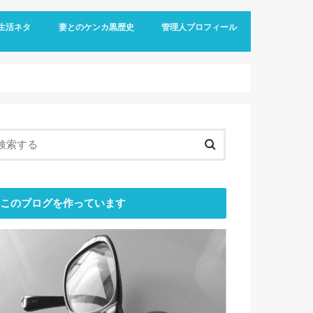
生活ネタ
妻とのケンカ黒歴史
管理人プロフィール
メ知識
めのヘルスケア
金の話
レビュー
このブログを作っています