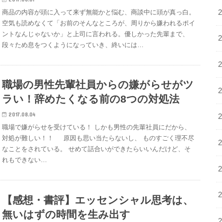
商品の内容が頭に入って来ず無能かと悩む、商談中に頭が真っ白。
空気も読めなくて「お前のそんなところが、周りから嫌われるポイ
ントなんじゃないか」と上司に言われる。優しかった先輩まで、
段々ため息をつくようになっていき、終いには…
職場の男性先輩社員からの嫌がらせがツ
ラい！辞めたくなる前の8つの対処法
2017.08.04
職場で嫌がらせを受けている！ しかも男性の先輩社員にだから、
対処が難しい！！ 原因も思い当たらないし、 ものすごく理不尽
なことをされている。 せめて話合いができたらいいんだけど、そ
れもできない…
【感想・書評】エッセンシャル思考は、
無いはずの時間を生み出す