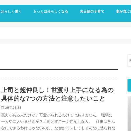
自分らしく働く
もっと自分らしくなる
夫目線の子育て
妻が喜ぶ
らい・辞めたい
に帰りたい
ミュニケーションが不安
を乗り切りたい
功させたい
幸せ体質マインドセット
コミュ力改善
ハッピー生活に導くオススメ本
家事のマ
家族のた
家計・お
面白商品
上司と超仲良し！世渡り上手になる為の
具体的な7つの方法と注意したいこと
2017.08.28
実力がある人だけが、可愛がられるわけではありません。 職場に
一人や二人いませんか？上司とすごーく仲良しな人。 仕事はそん
なにできるわけじゃないのに、なぜかミスしてもそんなに怒られな