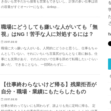
き合いも苦手だから接客も営業もできないし、計算の多い仕事は頭
の容量がすぐオーバーになる。 &nbsp…
職場にどうしても嫌いな人がいても「無
視」はNG！苦手な人に対処するには？
t
2017.08.12
職場に大っ嫌いな人がいる。人間的にどうかと思うし、仕事もちゃ
んとしていない。それにいちいち言葉尻がなんとなく勘に触る。仕
事にも支障があり、その人のせいで仕事を辞めて転職したいぐらい
嫌いだ。 できることなら、一切関わらずに…
【仕事終わらないけど帰る】残業拒否が
自分・職場・業績にもたらしたもの
2017.08.10
仕事が終わってないにも関わらず、誰よりも先に定時に帰る。 定