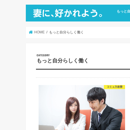
もっと
仕事がつ
残業せず
職場のコ
職場行事
転職を成
HOME
もっと自分らしく働く
もっと自分らしく働く
コミュ力改善