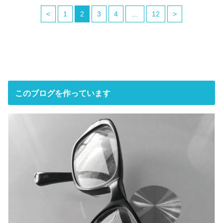
<
1
2
3
4
…
12
>
このブログを作っています