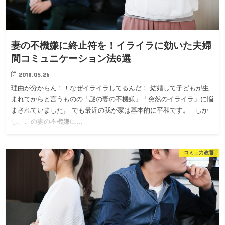
妻の不機嫌に終止符を！イライラに効いた夫婦
間コミュニケーション法6選
2018.05.26
理由が分からん！！なぜイライラしてるんだ！ 結婚して子どもが生
まれてからと言うものの「謎の妻の不機嫌」「突然のイライラ」に悩
まされていました。 でも最近の我が家は基本的に平和です。 しか
し、この妻の不機嫌に…
コミュ力改善