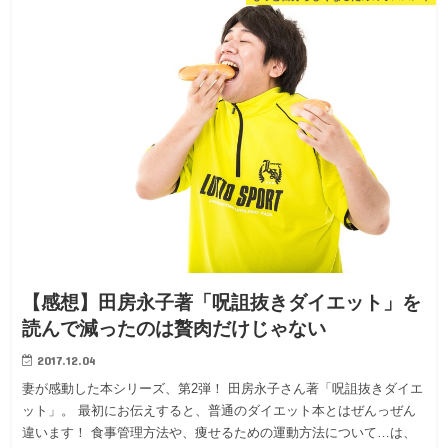
【感想】田房永子著「呪詛抜きダイエット」を
読んで減ったのは贅肉だけじゃない
2017.12.04
妻が感動した本シリーズ、第2弾！ 田房永子さん著「呪詛抜きダイエ
ット」。 最初にお伝えすると、普通のダイエット本とはぜんっぜん
違います！ 食事管理方法や、痩せるための運動方法について…は、