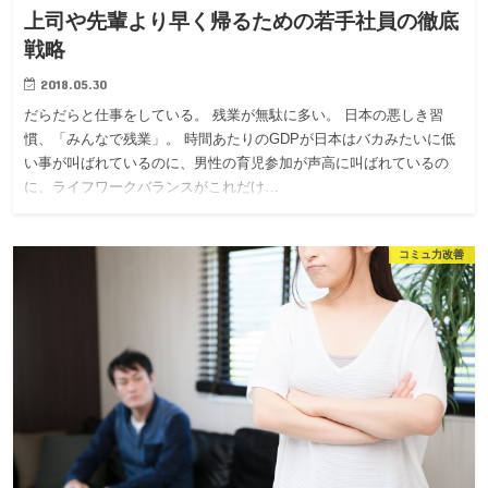
上司や先輩より早く帰るための若手社員の徹底
戦略
2018.05.30
だらだらと仕事をしている。 残業が無駄に多い。 日本の悪しき習
慣、「みんなで残業」。 時間あたりのGDPが日本はバカみたいに低
い事が叫ばれているのに、男性の育児参加が声高に叫ばれているの
に、ライフワークバランスがこれだけ…
コミュ力改善